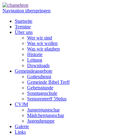
Navigation überspringen
Startseite
Termine
Über uns
Wer wir sind
Was wir wollen
Was wir glauben
Historie
Leitung
Downloads
Gemeindeangebote
Gottesdienst
Gemeinde Bibel Treff
Gebetsstunde
Sonntagsschule
Seniorentreff 59plus
CVJM
Jungenjungschar
Mädchenjungschar
Jugendgruppe
Galerie
Links